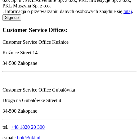
o.o. Sp. k., PKL Adventure Sp. z o.o., PKL Inwestycje Sp. z o.o.,
PKL Muszyna Sp. z o.o.
. Informacja o przetwarzaniu danych osobowych znajduje się
tutaj
.
Sign up
Customer Service Offices:
Customer Service Office Kuźnice
Kuźnice Street 14
34-500 Zakopane
Customer Service Office Gubałówka
Droga na Gubałówkę Street 4
34-500 Zakopane
tel.:
+
48 1820 20 300
e-mail:
bok@pkl.pl