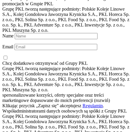
promocjach w
Grupie PKL
Grupę PKL tworzą następujące podmioty: Polskie Koleje Linowe
S.A., Kolej Gondolowa Jaworzyna Krynicka S.A., PKL Horeca Sp.
z o.o., PKL Solina Sp. z o.o., PKL Food Sp. z o.o., PKL Food Sp. z
o.o. Sp. k., PKL Adventure Sp. z o.o., PKL Inwestycje Sp. z o.o.,
PKL Muszyna Sp. z o.o.
Name
Email
Chcę dodatkowo otrzymywać od
Grupy PKL
Grupę PKL tworzą następujące podmioty: Polskie Koleje Linowe
S.A., Kolej Gondolowa Jaworzyna Krynicka S.A., PKL Horeca Sp.
z o.o., PKL Solina Sp. z o.o., PKL Food Sp. z o.o., PKL Food Sp. z
o.o. Sp. k., PKL Adventure Sp. z o.o., PKL Inwestycje Sp. z o.o.,
PKL Muszyna Sp. z o.o.
spersonalizowane korzyści, oferty specjalne oraz treści
marketingowe dopasowane do moich preferencji
(rozwiń)
Klikając przycisk „Zapisz się” akceptujesz
Regulamin
.
Współadministratorami danych osobowych są spółki z
Grupy PKL
Grupę PKL tworzą następujące podmioty: Polskie Koleje Linowe
S.A., Kolej Gondolowa Jaworzyna Krynicka S.A., PKL Horeca Sp.
z o.o., PKL Solina Sp. z o.o., PKL Food Sp. z o.o., PKL Food Sp. z