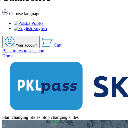
Choose language
Polska
English
Cart
Your account
Back to resort selection
Home
Start changing Slides
Stop changing slides