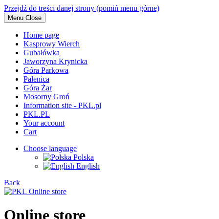
Przejdź do treści danej strony (pomiń menu górne)
Menu
Close
Home page
Kasprowy Wierch
Gubałówka
Jaworzyna Krynicka
Góra Parkowa
Palenica
Góra Żar
Mosorny Groń
Information site - PKL.pl
PKL.PL
Your account
Cart
Choose language
Polska
English
Back
Online store
Online store