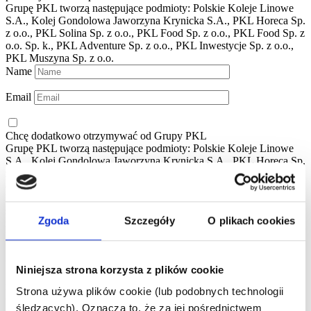
Grupę PKL tworzą następujące podmioty: Polskie Koleje Linowe
S.A., Kolej Gondolowa Jaworzyna Krynicka S.A., PKL Horeca Sp.
z o.o., PKL Solina Sp. z o.o., PKL Food Sp. z o.o., PKL Food Sp. z
o.o. Sp. k., PKL Adventure Sp. z o.o., PKL Inwestycje Sp. z o.o.,
PKL Muszyna Sp. z o.o.
Name
Email
Chcę dodatkowo otrzymywać od
Grupy PKL
Grupę PKL tworzą następujące podmioty: Polskie Koleje Linowe
S.A., Kolej Gondolowa Jaworzyna Krynicka S.A., PKL Horeca Sp.
z o.o., PKL Solina Sp. z o.o., PKL Food Sp. z o.o., PKL Food Sp. z
o.o. Sp. k., PKL Adventure Sp. z o.o., PKL Inwestycje Sp. z o.o.,
PKL Muszyna Sp. z o.o.
spersonalizowane korzyści, oferty specjalne oraz treści
Zgoda
Szczegóły
O plikach cookies
marketingowe dopasowane do moich preferencji
(rozwiń)
Klikając przycisk „Zapisz się” akceptujesz
Regulamin
.
Współadministratorami danych osobowych są spółki z
Grupy PKL
Grupę PKL tworzą następujące podmioty: Polskie Koleje Linowe
Niniejsza strona korzysta z plików cookie
S.A., Kolej Gondolowa Jaworzyna Krynicka S.A., PKL Horeca Sp.
z o.o., PKL Solina Sp. z o.o., PKL Food Sp. z o.o., PKL Food Sp. z
Strona używa plików cookie (lub podobnych technologii
o.o. Sp. k., PKL Adventure Sp. z o.o., PKL Inwestycje Sp. z o.o.,
śledzących). Oznacza to, że za jej pośrednictwem
PKL Muszyna Sp. z o.o.