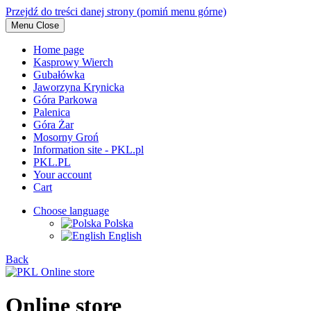
Przejdź do treści danej strony (pomiń menu górne)
Menu
Close
Home page
Kasprowy Wierch
Gubałówka
Jaworzyna Krynicka
Góra Parkowa
Palenica
Góra Żar
Mosorny Groń
Information site - PKL.pl
PKL.PL
Your account
Cart
Choose language
Polska
English
Back
Online store
Online store