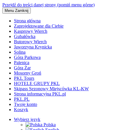
Przejdź do treści danej strony (pomiń menu górne)
Menu
Zamknij
Strona główna
Zaprojektowane dla Ciebie
Kasprowy Wierch
Gubałówka
Butorowy Wierch
Jaworzyna Krynicka
Solina
Góra Parkowa
Palenica
Góra Żar
Mosorny Groń
PKL Tours
HOTELE GRUPY PKL
Skipass Sezonowy Miejscówka KL-KW
Strona informacyjna PKL.pl
PKL.PL
Twoje konto
Koszyk
Wybierz język
Polska
English