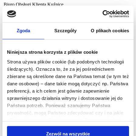
Biuro Obsługi Klienta Kuźnice
Adres: Kuźnice 14;
34-500 Zakopane;
Godziny otwarcia: 8:00-15:00
Zgoda
Szczegóły
O plikach cookies
Infolinia - PKL S.A.:
godziny pracy: 8:00 - 16:00
Niniejsza strona korzysta z plików cookie
telefon:
+48 1820 20 300
e-mail:
bok@pkl.pl
Strona używa plików cookie (lub podobnych technologii
śledzących). Oznacza to, że za jej pośrednictwem
zbierane są określone dane na Państwa temat (w tym też
dane osobowe) – dane takie mogą dotyczyć np. Państwa
Odstąpienie od umowy:
preferencji, a ich celem jest gównie zapewnienie
sprawniejszego działania witryny i dostosowanie jej do
Państwa potrzeb. Ponieważ szanujemy Państwa
prywatność, mogą Państwo zdecydować czy i na jakie
pliki cookie wyrażą Państwo zgodę. Zwracamy jednak
uwagę, że zablokowanie niektórych typów plików cookies
Zezwól na wszystkie
(zwłaszcza plików niezbędnych) może mieć wpływ na