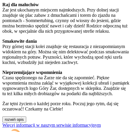
Raj dla maluchów
Żar jest ukochanym miejscem najmłodszych. Przy dolnej stacji
znajduje się plac zabaw z dmuchańcami i torem do zjazdu na
pontonach - Sommertubing, czynny od wiosny do jesieni, gdzie
można beztrosko spędzić nawet i cały dzień! Rodzice odpoczną tuż
obok, w specjalnie dla nich przygotowanej strefie relaksu.
Smakowite dania
Przy górnej stacji kolei znajduje się restauracja z niezapomnianym
widokiem na góry. Można się nim delektować podczas smakowania
regionalnych potraw. Pyszności, które wychodzą spod ręki szefa
kuchni, wzbudziły już niejeden zachwyt.
Nieprzemijające wspomnienia
Czasu spędzonego na Żarze nie da się zapomnieć. Piękne
wspomnienia można zakląć w wyjątkowej kolekcji ubrań i pamiątek
sygnowanych logo Góry Żar, dostępnych w sklepiku. Znajdzie się
tu też kilka miłych drobiazgów na podarki dla najbliższych.
Żar tętni życiem o każdej porze roku. Poczuj jego rytm, daj się
oczarować! Czekamy na Ciebie!
rozwiń opis
Więcej informacji w naszym serwisie informacyjnym