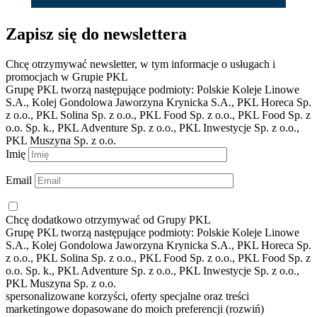
Zapisz się do newslettera
Chcę otrzymywać newsletter, w tym informacje o usługach i
promocjach w
Grupie PKL
Grupę PKL tworzą następujące podmioty: Polskie Koleje Linowe
S.A., Kolej Gondolowa Jaworzyna Krynicka S.A., PKL Horeca Sp.
z o.o., PKL Solina Sp. z o.o., PKL Food Sp. z o.o., PKL Food Sp. z
o.o. Sp. k., PKL Adventure Sp. z o.o., PKL Inwestycje Sp. z o.o.,
PKL Muszyna Sp. z o.o.
Imię
Email
Chcę dodatkowo otrzymywać od
Grupy PKL
Grupę PKL tworzą następujące podmioty: Polskie Koleje Linowe
S.A., Kolej Gondolowa Jaworzyna Krynicka S.A., PKL Horeca Sp.
z o.o., PKL Solina Sp. z o.o., PKL Food Sp. z o.o., PKL Food Sp. z
o.o. Sp. k., PKL Adventure Sp. z o.o., PKL Inwestycje Sp. z o.o.,
PKL Muszyna Sp. z o.o.
spersonalizowane korzyści, oferty specjalne oraz treści
marketingowe dopasowane do moich preferencji
(rozwiń)