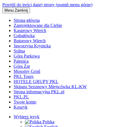
Przejdź do treści danej strony (pomiń menu górne)
Menu
Zamknij
Strona główna
Zaprojektowane dla Ciebie
Kasprowy Wierch
Gubałówka
Butorowy Wierch
Jaworzyna Krynicka
Solina
Góra Parkowa
Palenica
Góra Żar
Mosorny Groń
PKL Tours
HOTELE GRUPY PKL
Skipass Sezonowy Miejscówka KL-KW
Strona informacyjna PKL.pl
PKL.PL
Twoje konto
Koszyk
Wybierz język
Polska
English