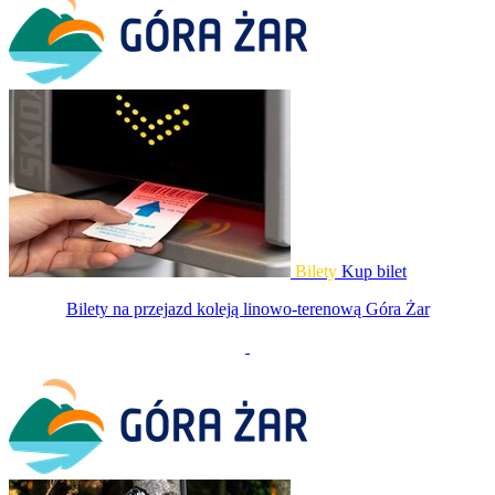
Bilety
Kup bilet
Bilety na przejazd koleją linowo-terenową Góra Żar