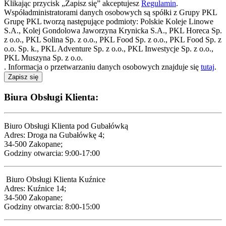
Klikając przycisk „Zapisz się” akceptujesz
Regulamin
.
Współadministratorami danych osobowych są spółki z
Grupy PKL
Grupę PKL tworzą następujące podmioty: Polskie Koleje Linowe
S.A., Kolej Gondolowa Jaworzyna Krynicka S.A., PKL Horeca Sp.
z o.o., PKL Solina Sp. z o.o., PKL Food Sp. z o.o., PKL Food Sp. z
o.o. Sp. k., PKL Adventure Sp. z o.o., PKL Inwestycje Sp. z o.o.,
PKL Muszyna Sp. z o.o.
. Informacja o przetwarzaniu danych osobowych znajduje się
tutaj
.
Zapisz się
Biura Obsługi Klienta:
Biuro Obsługi Klienta pod Gubałówką
Adres: Droga na Gubałówkę 4;
34-500 Zakopane;
Godziny otwarcia: 9:00-17:00
Biuro Obsługi Klienta Kuźnice
Adres: Kuźnice 14;
34-500 Zakopane;
Godziny otwarcia: 8:00-15:00