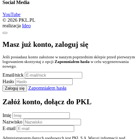
Social Media
YouTube
© 2026 PKL.PL
realizacja
Ideo
Masz już konto, zaloguj się
Jeśli posiadasz konto założone w naszym poprzednim sklepie przed pierwszym
logowaniem skorzystaj z opcji
Zapomniałem hasła
w celu wygenerowania
nowego.
Email/nick
Hasło
Zapomniałem hasła
Zaloguj się
Załóż konto, dołącz do PKL
Imię
Nazwisko
E-mail
Administratorem danych osobowych jest PKL S.A. Więcej informacji pod