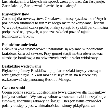
kusi atrakcjami, z których nie sposób zrezygnować. Żar fascynuje,
Żar relaksuje, Żar pozwala bawić się na całego!
Prawdziwy flow
Żar to raj dla rowerzystów. Oznakowane trasy zjazdowe o różnych
poziomach trudności to fun z każdego metra pokonywanej ścieżki.
W wypożyczalni czeka profesjonalny sprzęt. Przy skill parku można
podpatrzeć najlepszych, a podczas szkoleń poznać tajniki
technicznych trików.
Podniebne uniesienia
Górska szkoła szybowcowa i paralotnie są wpisane w podniebny
krajobraz Żaru od zawsze. Przy górnej stacji można obserwować
akrobacje lotników, a na odważnych czeka przelot widokowy.
Beskidzkie wędrowanie
Piękne krajobrazy Beskidów i popularne szlaki turystyczne są na
wyciągnięcie ręki. Z Żaru można ruszyć m.in. na Kiczerę czy
rozkoszować się panoramą Beskidu Małego.
Czas na sanki
Górna polana szczytu udostępniana bywa czasowo dla miłośników
jazdy na sankach. Wystarczy zabrać własne saneczki i cieszyć się z
zimowej, rodzinnej zabawy na śniegu. Bieżący status czynności
polany dostępny jest w aktualnościach strony pkl.pl/gora-zar