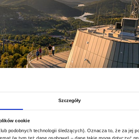
Szczegóły
 plików cookie
(lub podobnych technologii śledzących). Oznacza to, że za jej 
emat (w tym też dane osobowe) – dane takie mogą dotyczyć np. 