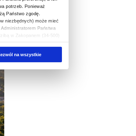
twa potrzeb. Ponieważ
ażą Państwo zgodę.
ków niezbędnych) może mieć
. Administratorem Państwa
edzibą w Zakopanem (34-500)
danych osobowych, można
ezwól na wszystkie